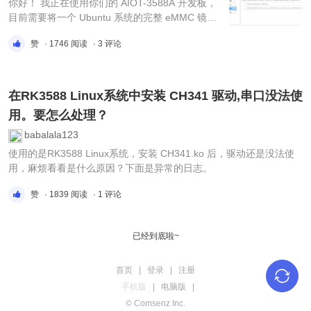
你好！ 我正在使用你们的 AIOT-3588A 开发板，
目前需要将一个 Ubuntu 系统的完整 eMMC 镜像
烧录到另一块相同的板子上。 我使用
赞
· 1746 阅读
· 3 评论
rkdeveloptool 工具，并尝试通过以下命令上传
SPL loader：rkdeveloptool db
rk3588_spl_loader_v1.bin 但提示错误：The
device does not support this operation! 我也尝试
在RK3588 Linux系统中安装 CH341 驱动,串口没法使
执行：rkdeveloptool ...
用。要怎么处理？
babalala123
使用的是RK3588 Linux系统，安装 CH341.ko 后，驱动还是没法使
用，麻烦看看是什么原因？下面是异常的日志。
赞
· 1839 阅读
· 1 评论
已经到底啦~
首页
|
登录
|
注册
手机版
|
电脑版
|
© Comsenz Inc.